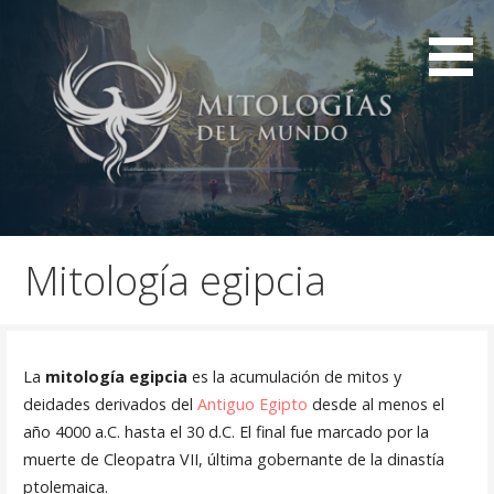
Saltar
al
contenido
Mitologías de civilizaciones de la historia
Mitologías del mundo
Mitología egipcia
La
mitología egipcia
es la acumulación de mitos y
deidades derivados del
Antiguo Egipto
desde al menos el
año 4000 a.C. hasta el 30 d.C. El final fue marcado por la
muerte de Cleopatra VII, última gobernante de la dinastía
ptolemaica.