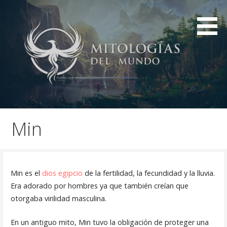
Saltar
al
contenido
Mitologías de civilizaciones de la historia
Mitologías del mundo
Min
Min es el
dios egipcio
de la fertilidad, la fecundidad y la lluvia.
Era adorado por hombres ya que también creían que
otorgaba virilidad masculina.
En un antiguo mito, Min tuvo la obligación de proteger una