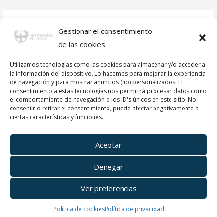
Gestionar el consentimiento
de las cookies
Utilizamos tecnologías como las cookies para almacenar y/o acceder a
la información del dispositivo. Lo hacemos para mejorar la experiencia
de navegación y para mostrar anuncios (no) personalizados. El
consentimiento a estas tecnologías nos permitirá procesar datos como
el comportamiento de navegación o los ID's únicos en este sitio. No
consentir o retirar el consentimiento, puede afectar negativamente a
ciertas características y funciones.
Créditos
Imagen de la cabecera por
mark6mauno
Aceptar
Denegar
Política de privacidad
Ver preferencias
Copyright © 2019-2026 Mitologías del mundo
Política de cookies
Política de privacidad