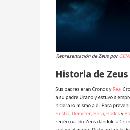
Representación de Zeus por
GEN
Historia de Zeus
Sus padres eran Cronos y
Rea
. Cr
a su padre Urano y estuvo siempr
hiciera lo mismo a él. Para preveni
Hestia
,
Deméter
,
Hera
,
Hades
y
Po
recién nacido Zeus dándole a Cron
crió en el monte Dikte en la isla d