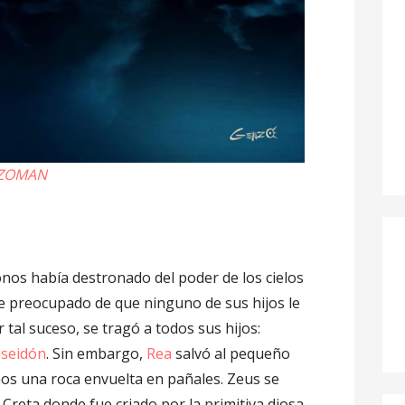
ZOMAN
onos había destronado del poder de los cielos
e preocupado de que ninguno de sus hijos le
r tal suceso, se tragó a todos sus hijos:
seidón
. Sin embargo,
Rea
salvó al pequeño
os una roca envuelta en pañales. Zeus se
e Creta donde fue criado por la primitiva diosa