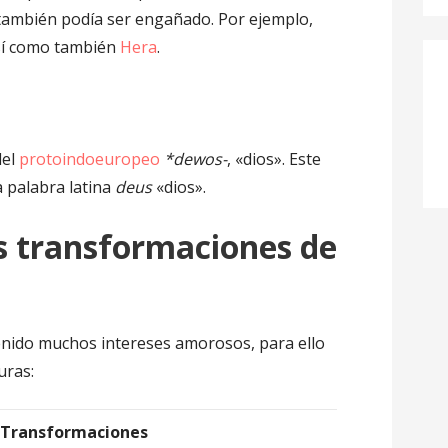
también podía ser engañado. Por ejemplo,
así como también
Hera
.
del
protoindoeuropeo
*dewos-
, «dios». Este
a palabra latina
deus
«dios».
as transformaciones de
enido muchos intereses amorosos, para ello
uras:
Transformaciones