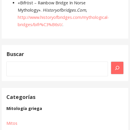
«Bifröst – Rainbow Bridge In Norse
Mythology».
Historyofbridges.Com
,
http://www.historyofbridges.com/mythological-
bridges/bifr%C3%B6st/
.
Buscar
Buscar
Categorías
Mitología griega
Mitos