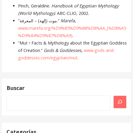
Pinch, Geraldine.
Handbook of Egyptian Mythology
(World Mythology)
. ABC-CLIO, 2002.
“موت (إلهة) – المعرفة.”
Marefa
,
www.marefa.org/%D9%85%D9%88%D8%AA_(%D8%A5
%D9%84%D9%87%D8%A9)
.
“Mut • Facts & Mythology about the Egyptian Goddess
of Creation.”
Gods & Goddesses
,
www.gods-and-
goddesses.com/egyptian/mut
.
Buscar
Buscar
Categorías