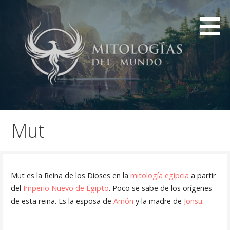
Saltar
al
contenido
Mitologías de civilizaciones de la historia
Mitologías del mundo
Mut
Mut es la Reina de los Dioses en la
mitología egipcia
a partir
del
Imperio Nuevo de Egipto
. Poco se sabe de los orígenes
de esta reina. Es la esposa de
Amón
y la madre de
Jonsu
.