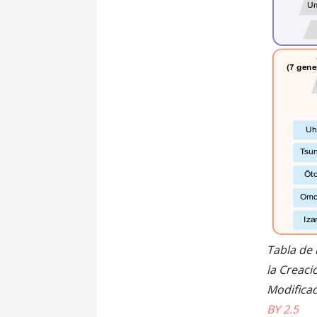
Tabla de 
la Creaci
Modificad
BY 2.5