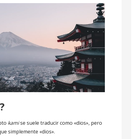
?
epto
kami
se suele traducir como «dios», pero
 que simplemente «dios».