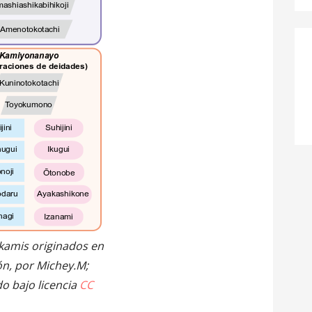
kamis originados en
ón, por Michey.M;
o bajo licencia
CC