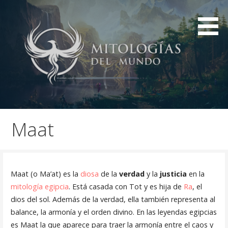
Saltar
al
contenido
Mitologías de civilizaciones de la historia
Mitologías del mundo
Maat
Maat (o Ma’at) es la
diosa
de la
verdad
y la
justicia
en la
mitología egipcia
. Está casada con Tot y es hija de
Ra
, el
dios del sol. Además de la verdad, ella también representa al
balance, la armonía y el orden divino. En las leyendas egipcias
es Maat la que aparece para traer la armonía entre el caos y