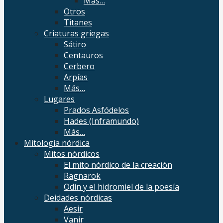
Más…
Otros
Titanes
Criaturas griegas
Sátiro
Centauros
Cerbero
Arpías
Más…
Lugares
Prados Asfódelos
Hades (Inframundo)
Más…
Mitología nórdica
Mitos nórdicos
El mito nórdico de la creación
Ragnarok
Odín y el hidromiel de la poesía
Deidades nórdicas
Aesir
Vanir