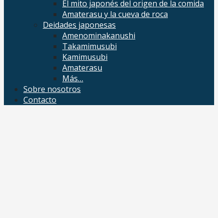
El mito japonés del origen de la comida
Amaterasu y la cueva de roca
Deidades japonesas
Amenominakanushi
Takamimusubi
Kamimusubi
Amaterasu
Más…
Sobre nosotros
Contacto