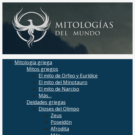
Saltar
al
contenido
Mitologías del mundo
Mitologías de civilizaciones de la historia
Mitología griega
Mitos griegos
El mito de Orfeo y Eurídice
El mito del Minotauro
El mito de Narciso
Más…
Deidades griegas
Dioses del Olimpo
Zeus
Poseidón
Afrodita