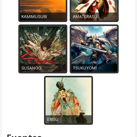
KAMIMUSUBI
AMATERASU
SUSANOO
TSUKUYOMI
EBISU