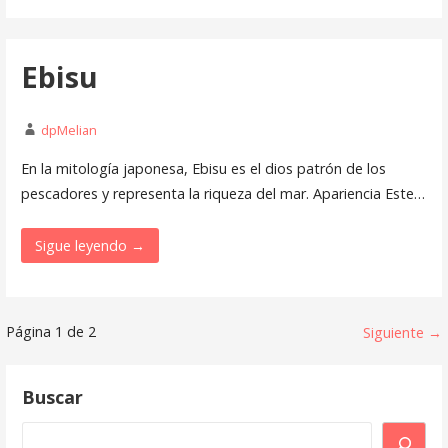
Ebisu
dpMelian
En la mitología japonesa, Ebisu es el dios patrón de los
pescadores y representa la riqueza del mar. Apariencia Este…
Sigue leyendo →
Navegación
Página 1 de 2
Siguiente →
por
Buscar
Página
Buscar