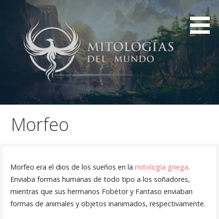
Saltar
al
contenido
Mitologías de civilizaciones de la historia
Mitologías del mundo
Morfeo
Morfeo era el dios de los sueños en la
mitología griega
.
Enviaba formas humanas de todo tipo a los soñadores,
mientras que sus hermanos Fobétor y Fantaso enviaban
formas de animales y objetos inanimados, respectivamente.